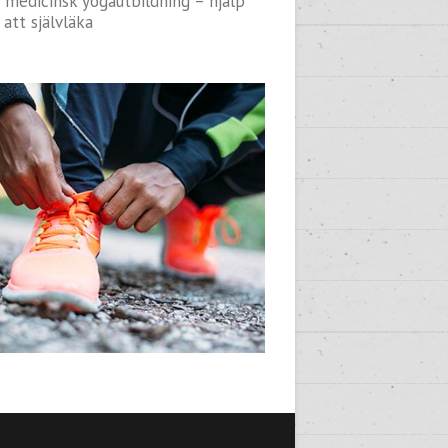
 medicinsk yogautbildning – hjälp
 att självläka