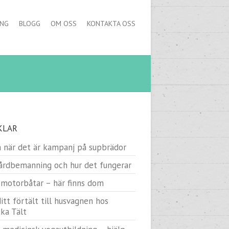
ING
BLOGG
OM OSS
KONTAKTA OSS
KLAR
 när det är kampanj på supbrädor
rdbemanning och hur det fungerar
motorbåtar – här finns dom
itt förtält till husvagnen hos
ka Tält