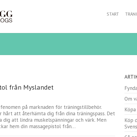
START
TRÄN
ARTI
tol från Myslandet
Fynda
Om vå
t fenomen på marknaden för träningstillbehör.
Köpa 
r hårt att återhämta dig från dina träningspass. Det
a dig att lindra muskelspänningar och värk. Men
Köp d
ickar hem din massagepistol från…
Svens